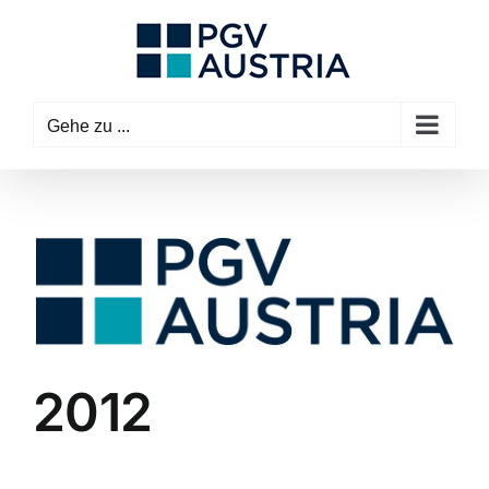
Zum
Inhalt
springen
Gehe zu ...
Zeige
grösseres
Bild
2012